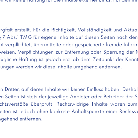
n wir keine Haftung für die Inhalte externer Links. Für den Inh
gfalt erstellt. Für die Richtigkeit, Vollständigkeit und Akt
 7 Abs.1 TMG für eigene Inhalte auf diesen Seiten nach de
cht verpflichtet, übermittelte oder gespeicherte fremde I
hinweisen. Verpflichtungen zur Entfernung oder Sperrung de
ügliche Haftung ist jedoch erst ab dem Zeitpunkt der Kennt
ungen werden wir diese Inhalte umgehend entfernen.
 Dritter, auf deren Inhalte wir keinen Einfluss haben. Desha
 Seiten ist stets der jeweilige Anbieter oder Betreiber der S
htsverstöße überprüft. Rechtswidrige Inhalte waren zum 
Seiten ist jedoch ohne konkrete Anhaltspunkte einer Recht
mgehend entfernen.