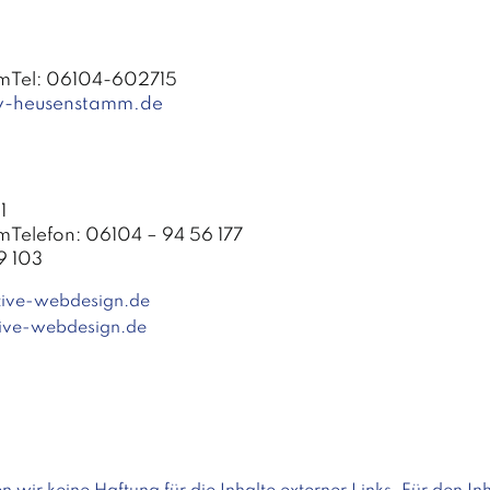
mTel: 06104-602715
w-heusenstamm.de
1
Telefon: 06104 – 94 56 177
9 103
tive-webdesign.de
ive-webdesign.de